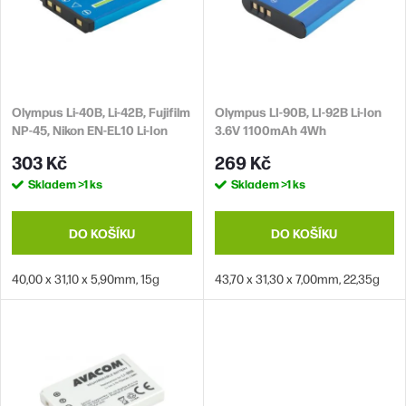
i
p
s
r
p
o
r
d
Olympus Li-40B, Li-42B, Fujifilm
Olympus LI-90B, LI-92B Li-Ion
o
NP-45, Nikon EN-EL10 Li-Ion
3.6V 1100mAh 4Wh
u
d
3.6V 700mAh 2.6Wh
303 Kč
269 Kč
k
u
Skladem
>1 ks
Skladem
>1 ks
t
k
ů
t
DO KOŠÍKU
DO KOŠÍKU
ů
40,00 x 31,10 x 5,90mm, 15g
43,70 x 31,30 x 7,00mm, 22,35g