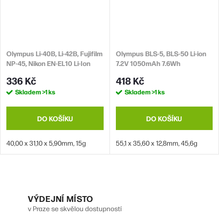
Olympus Li-40B, Li-42B, Fujifilm
Olympus BLS-5, BLS-50 Li-ion
NP-45, Nikon EN-EL10 Li-Ion
7.2V 1050mAh 7.6Wh
3.7V 740mAh 2.7Wh
336 Kč
418 Kč
Skladem
>1 ks
Skladem
>1 ks
DO KOŠÍKU
DO KOŠÍKU
40,00 x 31,10 x 5,90mm, 15g
55,1 x 35,60 x 12,8mm, 45,6g
O
v
VÝDEJNÍ MÍSTO
v Praze se skvělou dostupností
l