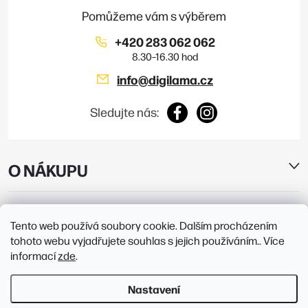
í
p
i
+420 283 062 062
s
info
@
digilama.cz
u
Sledujte nás:
O NÁKUPU
E-SHOP
Tento web používá soubory cookie. Dalším procházením
tohoto webu vyjadřujete souhlas s jejich používáním.. Více
PRODEJNY
informací
zde
.
Nastavení