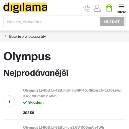
Přejít
NÁKUPNÍ
KOŠÍK
na
obsah
HLEDAT
Baterie pro fotoaparáty
Olympus
Nejprodávanější
Olympus Li-40B, Li-42B, Fujifilm NP-45, Nikon EN-EL10 Li-Ion
3.6V 700mAh 2.6Wh
Skladem
303 Kč
Olympus LI-90B, LI-92B Li-Ion 3.6V 1100mAh 4Wh