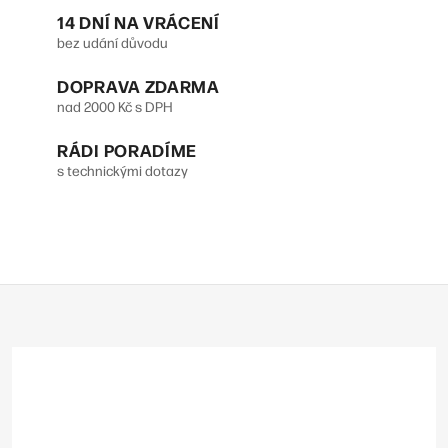
14 DNÍ NA VRÁCENÍ
á
bez udání důvodu
d
DOPRAVA ZDARMA
a
nad 2000 Kč s DPH
c
RÁDI PORADÍME
í
s technickými dotazy
p
r
v
Z
k
á
y
p
v
a
t
ý