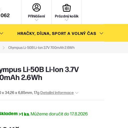
NÁKUPNÍ
KOŠÍK
 062
Přihlášení
Prázdný košík
HRAČKY, DÍLNA, SPORT A VOLNÝ ČAS
AKC
Olympus Li-50B Li-Ion 3.7V 700mAh 2.6Wh
ympus Li-50B Li-Ion 3.7V
0mAh 2.6Wh
Detailní informace
0 x 34,26 x 6,85mm, 17g
Skladem
>1 ks
17.8.2026