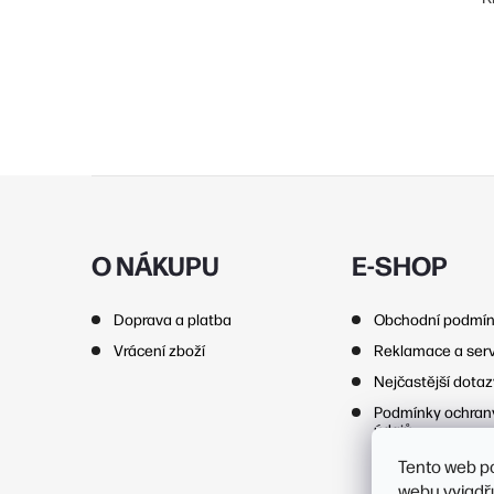
Z
á
p
O NÁKUPU
E-SHOP
a
Doprava a platba
Obchodní podmí
t
Vrácení zboží
Reklamace a serv
í
Nejčastější dota
Podmínky ochran
údajů
Tento web p
webu vyjadřu