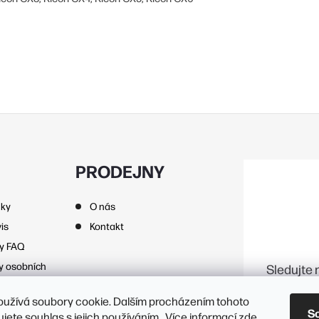
PRODEJNY
nky
O nás
is
Kontakt
zy FAQ
y osobních
Sledujte 
oužívá soubory cookie. Dalším procházením tohoto
S
jete souhlas s jejich používáním.. Více informací
zde
.