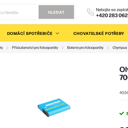
HLEDAT
+420 283 062
DOMÁCÍ SPOTŘEBIČE
CHOVATELSKÉ POTŘEBY
ty
Příslušenství pro fotoaparáty
Baterie pro fotoaparáty
Olympus
Ol
70
40,5