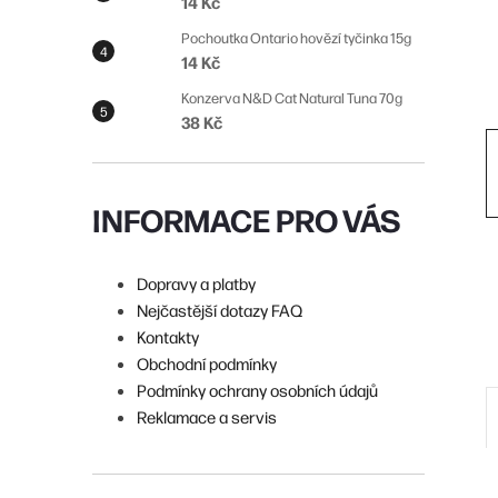
14 Kč
n
Pochoutka Ontario hovězí tyčinka 15g
í
14 Kč
p
Konzerva N&D Cat Natural Tuna 70g
38 Kč
a
n
e
INFORMACE PRO VÁS
l
Dopravy a platby
Nejčastější dotazy FAQ
Kontakty
Obchodní podmínky
Podmínky ochrany osobních údajů
Reklamace a servis