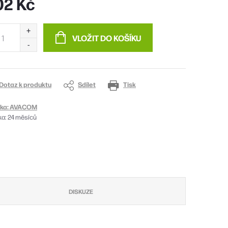
02 Kč
ná
:
VLOŽIT DO KOŠÍKU
Dotaz k produktu
Sdílet
Tisk
ka:
AVACOM
ka
:
24 měsíců
DISKUZE