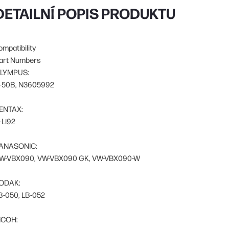
DETAILNÍ POPIS PRODUKTU
ompatibility
art Numbers
LYMPUS:
I-50B, N3605992
ENTAX:
-Li92
ANASONIC:
W-VBX090, VW-VBX090 GK, VW-VBX090-W
ODAK:
B-050, LB-052
ICOH: