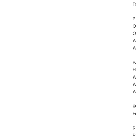
T
P
O
O
W
W
P
H
W
W
W
K
F
R
R