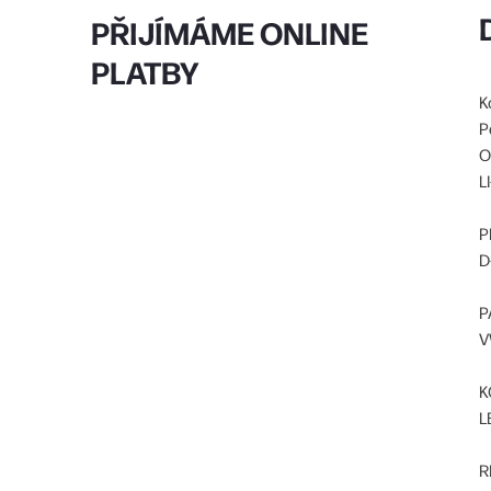
PŘIJÍMÁME ONLINE
PLATBY
K
P
O
L
P
D
P
V
K
L
R