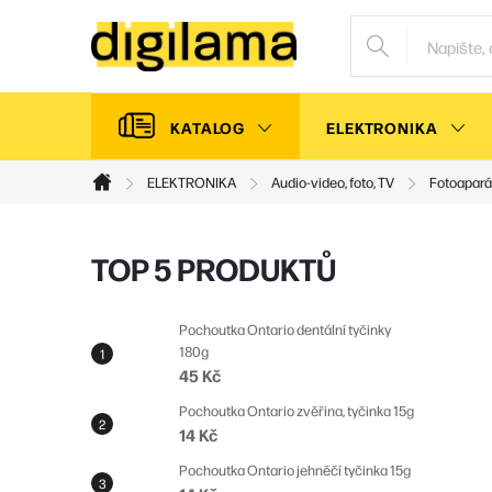
Přejít
na
obsah
KATALOG
ELEKTRONIKA
ELEKTRONIKA
Audio-video, foto, TV
Fotoapará
Domů
P
TOP 5 PRODUKTŮ
o
s
Pochoutka Ontario dentální tyčinky
180g
t
45 Kč
r
Pochoutka Ontario zvěřina, tyčinka 15g
a
14 Kč
n
Pochoutka Ontario jehněčí tyčinka 15g