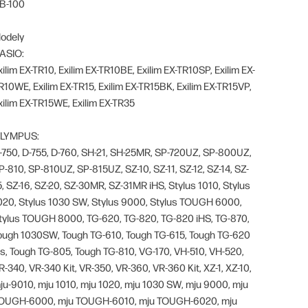
B-100
odely
ASIO:
xilim EX-TR10, Exilim EX-TR10BE, Exilim EX-TR10SP, Exilim EX-
R10WE, Exilim EX-TR15, Exilim EX-TR15BK, Exilim EX-TR15VP,
xilim EX-TR15WE, Exilim EX-TR35
LYMPUS:
-750, D-755, D-760, SH-21, SH-25MR, SP-720UZ, SP-800UZ,
P-810, SP-810UZ, SP-815UZ, SZ-10, SZ-11, SZ-12, SZ-14, SZ-
5, SZ-16, SZ-20, SZ-30MR, SZ-31MR iHS, Stylus 1010, Stylus
020, Stylus 1030 SW, Stylus 9000, Stylus TOUGH 6000,
tylus TOUGH 8000, TG-620, TG-820, TG-820 iHS, TG-870,
ough 1030SW, Tough TG-610, Tough TG-615, Tough TG-620
is, Tough TG-805, Tough TG-810, VG-170, VH-510, VH-520,
R-340, VR-340 Kit, VR-350, VR-360, VR-360 Kit, XZ-1, XZ-10,
ju-9010, mju 1010, mju 1020, mju 1030 SW, mju 9000, mju
OUGH-6000, mju TOUGH-6010, mju TOUGH-6020, mju