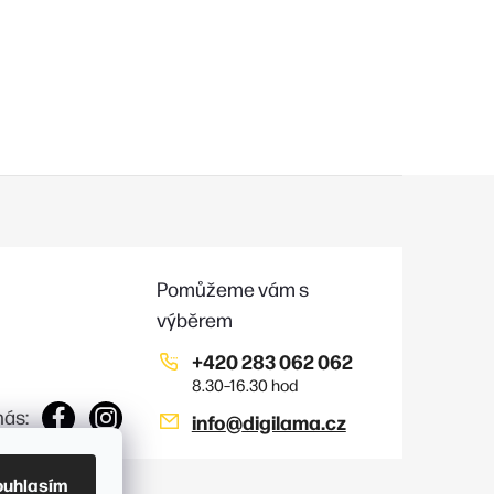
+420 283 062 062
nás:
info
@
digilama.cz
ouhlasím