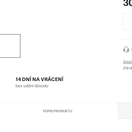
3
Měr
cena
Znač
Záru
14 DNÍ NA VRÁCENÍ
bez udání důvodu
POPIS PRODUKTU