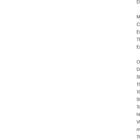
D
M
C
E
T
E
O
D
S
1
1
S
T
h
V
m
T