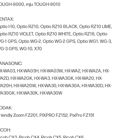
OUGH-8000, mju TOUGH-8010
ENTAX:
ptio I-10, Optio RZ10, Optio RZ10 BLACK, Optio RZ10 LIME,
ptio RZ10 VIOLET, Optio RZ10 WHITE, Optio RZ18, Optio
G-1 GPS, Optio WG-2, Optio WG-2 GPS, Optio WG1, WG-3,
G-3 GPS, WG-10, X70
ANASONIC:
X-WA03, HX-WA03H, HX-WA03W, HX-WA2, HX-WA2A, HX-
A2D, HX-WA2GK, HX-WA3, HX-WA3GK, HX-WA20, HX-
A20H, HX-WA20W, HX-WA30, HX-WA30A, HX-WA30D, HX-
A30GK, HX-WA30K, HX-WA30W
ODAK:
riendly Zoom FZ201, PIXPRO FZ152, PixPro FZ151
ICOH:
icoh CX3, Ricoh CX4, Ricoh CX5, Ricoh CX6