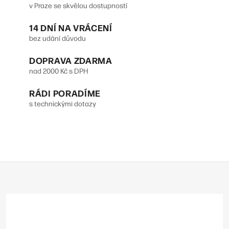
a
v Praze se skvělou dostupností
n
c
14 DNÍ NA VRÁCENÍ
k
í
bez udání důvodu
o
p
DOPRAVA ZDARMA
v
r
nad 2000 Kč s DPH
á
v
n
RÁDI PORADÍME
s technickými dotazy
k
í
y
v
ý
Z
p
á
p
i
a
s