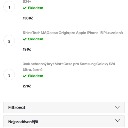
S24+
Skladem
130 Kč
RhinoTech MAGcase Origin pro Apple iPhone 15 Plus zelená
Skladem
19 Kč
3mk ochranný kryt Matt Case pro Samsung Galaxy S24
Ultra, černá
Skladem
27 Kč
Filtrovat
Ř
Nejprodávanější