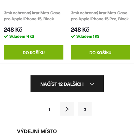
3mk ochranný kryt Matt Case
3mk ochranný kryt Matt Case
pro Apple iPhone 15, Black
pro Apple iPhone 15 Pro, Black
248 Kč
248 Kč
Skladem
>1 KS
Skladem
1 KS
DO KOŠÍKU
DO KOŠÍKU
O
NAČÍST 12 DALŠÍCH
v
l
S
1
3
á
t
d
r
VÝDEJNÍ MÍSTO
á