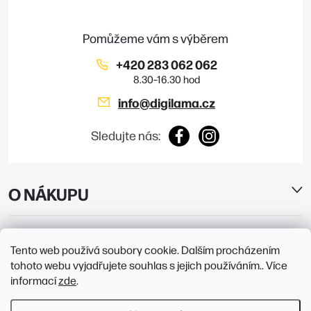
t
u
í
+420 283 062 062
info
@
digilama.cz
Sledujte nás:
O NÁKUPU
E-SHOP
Tento web používá soubory cookie. Dalším procházením
tohoto webu vyjadřujete souhlas s jejich používáním.. Více
PRODEJNY
informací
zde
.