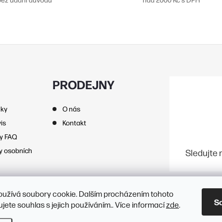
á
d
a
c
PRODEJNY
p
nky
O nás
is
Kontakt
zy FAQ
v
y osobních
Sledujte 
k
y
v
oužívá soubory cookie. Dalším procházením tohoto
S
jete souhlas s jejich používáním.. Více informací
zde
.
vení cookies
ý