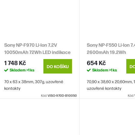
Sony NP-F970 Li-Ion 7.2V
Sony NP-F550 Li-Ion 7
10050mAh 72Wh LED indikace
2600mAh 19.2Wh
1 748 Kč
654 Kč
DO KOŠÍKU
DO
Skladem
>1 ks
Skladem
>1 ks
70 x 63 x 38mm, 307g, uzavřené
70,90 x 38,60 x 20,60mm, 1
kontakty
uzavřené kontakty
Kód:
VISO-970D-B10050
Kód: