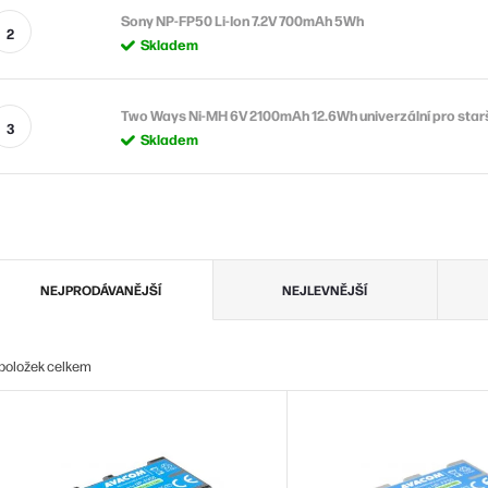
Sony NP-FP50 Li-Ion 7.2V 700mAh 5Wh
Skladem
Two Ways Ni-MH 6V 2100mAh 12.6Wh univerzální pro star
Skladem
Ř
NEJPRODÁVANĚJŠÍ
NEJLEVNĚJŠÍ
a
z
položek celkem
e
V
n
ý
p