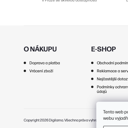
Z
á
p
O NÁKUPU
E-SHOP
í
a
Doprava a platba
Obchodní podmí
t
r
Vrácení zboží
Reklamace a serv
í
Nejčastější dota
Podmínky ochran
údajů
Tento web p
webu vyjadřu
Copyright 2026
Digilama
. Všechna práva vyhrazena.
Upravit nasta