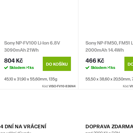
Sony NP-FV100 Li-Ion 6.8V
Sony NP-FM50, FM51 Li
3090mAh 21Wh
2000mAh 14.4Wh
804 Kč
466 Kč
DO KOŠÍKU
DO
Skladem
>1 ks
Skladem
>1 ks
45,10 x 31,90 x 55,60mm, 135g
55,50 x 38,60 x 20,50mm,
Kód:
VISO-FV10-836N4
Kód:
V
O
v
14 DNÍ NA VRÁCENÍ
DOPRAVA ZDARM
bez udání důvodu
nad 2000 Kč s DPH