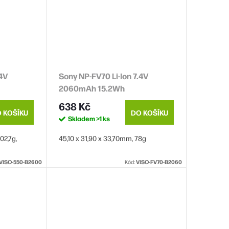
.4V
Sony NP-FV70 Li-Ion 7.4V
2060mAh 15.2Wh
638 Kč
 KOŠÍKU
DO KOŠÍKU
Skladem
>1 ks
02,7g,
45,10 x 31,90 x 33,70mm, 78g
VISO-550-B2600
Kód:
VISO-FV70-B2060