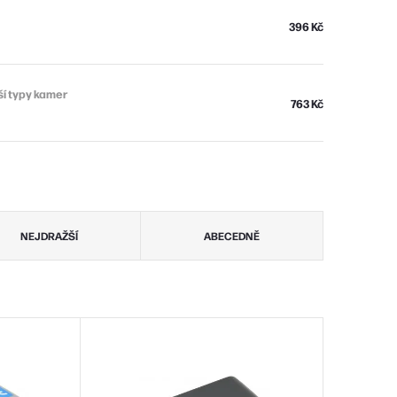
396 Kč
ší typy kamer
763 Kč
NEJDRAŽŠÍ
ABECEDNĚ