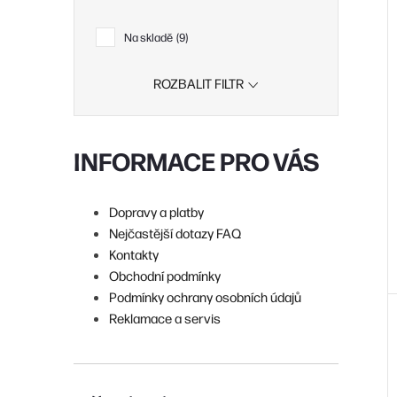
i
r
Na skladě
9
ROZBALIT FILTR
r
INFORMACE PRO VÁS
t
Dopravy a platby
Nejčastější dotazy FAQ
t
Kontakty
Obchodní podmínky
Podmínky ochrany osobních údajů
Reklamace a servis