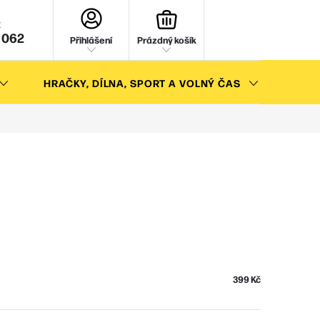
NÁKUPNÍ
KOŠÍK
 062
Přihlášení
Prázdný košík
HRAČKY, DÍLNA, SPORT A VOLNÝ ČAS
AKC
399 Kč