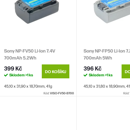
p
s
o
p
d
u
o
k
Sony NP-FV50 Li-Ion 7.4V
Sony NP-FP50 Li-Ion 7
d
700mAh 5.2Wh
700mAh 5Wh
u
ů
399 Kč
396 Kč
k
DO KOŠÍKU
DO
Skladem
>1 ks
Skladem
>1 ks
45,10 x 31,90 x 18,70mm, 41g
45,10 x 31,80 x 18,90mm, 4
ů
Kód:
VISO-FV50-B700
Kód: