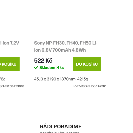
-Ion 7.2V
Sony NP-FH30, FH40, FH50 Li-
Ion 6.8V 700mAh 4.8Wh
522 Kč
 KOŠÍKU
DO KOŠÍKU
Skladem
>1 ks
 76g
45,10 x 31,90 x 18,70mm, 42,15g
ISO-FM50-B2000
Kód:
VISO-FH50-142N2
A
RÁDI PORADÍME
s technickými dotazy