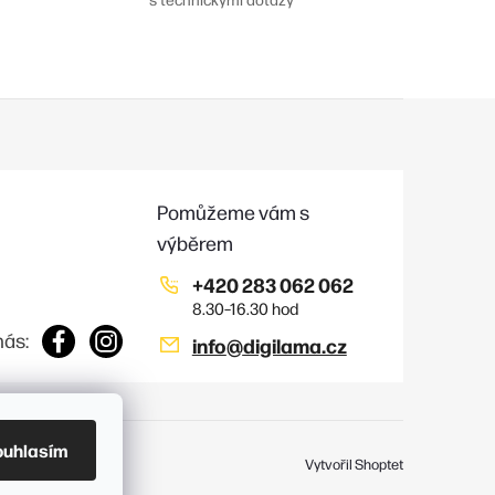
+420 283 062 062
nás:
info
@
digilama.cz
ouhlasím
Vytvořil Shoptet