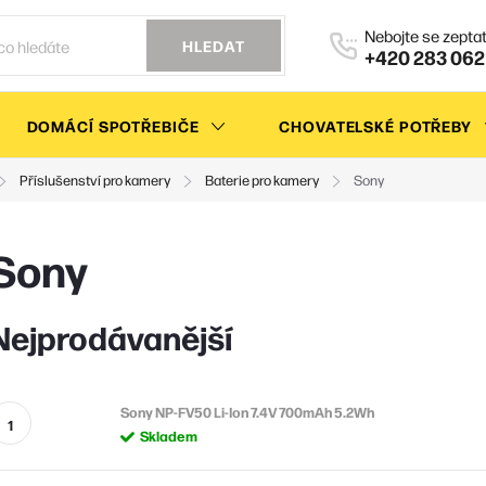
HLEDAT
+420 283 062
DOMÁCÍ SPOTŘEBIČE
CHOVATELSKÉ POTŘEBY
Příslušenství pro kamery
Baterie pro kamery
Sony
Sony
Nejprodávanější
Sony NP-FV50 Li-Ion 7.4V 700mAh 5.2Wh
Skladem