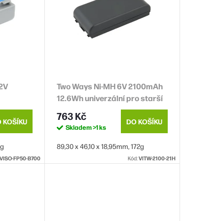
.2V
Two Ways Ni-MH 6V 2100mAh
12.6Wh univerzální pro starší
typy kamer
763 Kč
 KOŠÍKU
DO KOŠÍKU
Skladem
>1 ks
1g
89,30 x 46,10 x 18,95mm, 172g
VISO-FP50-B700
Kód:
VITW-2100-21H