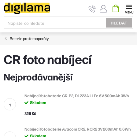
Přejít
NÁKUPNÍ
KOŠÍK
na
obsah
HLEDAT
Baterie pro fotoaparáty
CR foto nabíjecí
Nejprodávanější
Nabíjecí fotobaterie CR-P2, DL223A Li-Fe 6V 500mAh 3Wh
Skladem
326 Kč
Nabíjecí fotobaterie Avacom CR2, RCR2 3V 200mAh 0.6Wh
Skladem