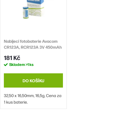
Nabíjecí fotobaterie Avacom
CR123A, RCR123A 3V 450mAh
1.4Wh
181 Kč
Skladem
>1 ks
DO KOŠÍKU
32,50 x 16,50mm, 16,5g, Cena za
1 kus baterie.
O