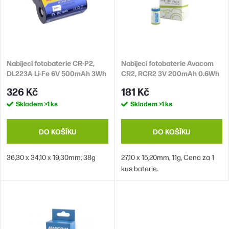
i
p
s
r
p
o
r
d
Nabíjecí fotobaterie CR-P2,
Nabíjecí fotobaterie Avacom
o
DL223A Li-Fe 6V 500mAh 3Wh
CR2, RCR2 3V 200mAh 0.6Wh
u
d
326 Kč
181 Kč
k
u
Skladem
>1 ks
Skladem
>1 ks
t
k
ů
t
DO KOŠÍKU
DO KOŠÍKU
ů
36,30 x 34,10 x 19,30mm, 38g
27,10 x 15,20mm, 11g, Cena za 1
kus baterie.