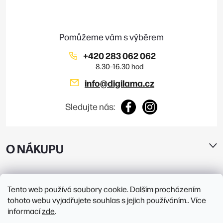
a
t
ý
í
p
i
+420 283 062 062
s
info
@
digilama.cz
u
Sledujte nás:
O NÁKUPU
E-SHOP
Tento web používá soubory cookie. Dalším procházením
tohoto webu vyjadřujete souhlas s jejich používáním.. Více
PRODEJNY
informací
zde
.