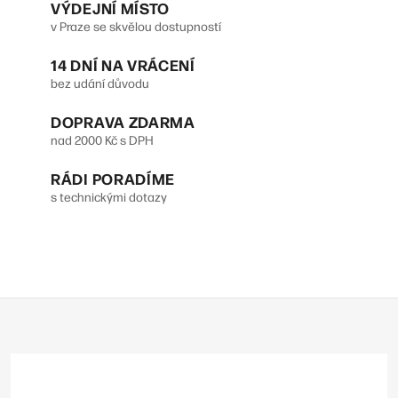
v
VÝDEJNÍ MÍSTO
v Praze se skvělou dostupností
l
14 DNÍ NA VRÁCENÍ
á
bez udání důvodu
d
DOPRAVA ZDARMA
a
nad 2000 Kč s DPH
c
RÁDI PORADÍME
í
s technickými dotazy
p
r
v
Z
k
á
y
p
v