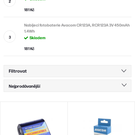
181 Kč
Nabíjecí fotobaterie Avacom CR123A, RCR123A 3V 450mAh
1.4Wh
Skladem
181 Kč
Filtrovat
Ř
Nejprodávanější
a
Nejlevnější
z
V
Nejdražší
e
ý
n
Abecedně
p
í