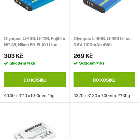
i
p
s
r
p
o
r
d
Olympus Li-40B, Li-42B, Fujifilm
Olympus LI-90B, LI-92B Li-Ion
o
NP-45, Nikon EN-EL10 Li-Ion
3.6V 1100mAh 4Wh
u
d
3.6V 700mAh 2.6Wh
303 Kč
269 Kč
k
u
Skladem
>1 ks
Skladem
>1 ks
t
k
ů
t
DO KOŠÍKU
DO KOŠÍKU
ů
40,00 x 31,10 x 5,90mm, 15g
43,70 x 31,30 x 7,00mm, 22,35g