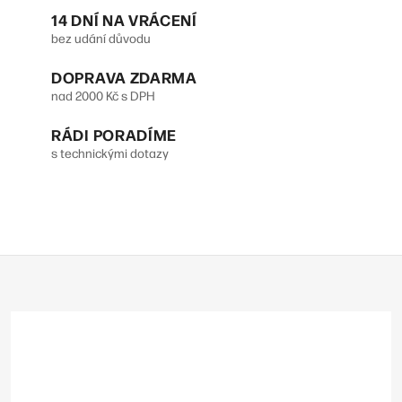
14 DNÍ NA VRÁCENÍ
á
bez udání důvodu
d
DOPRAVA ZDARMA
a
nad 2000 Kč s DPH
c
RÁDI PORADÍME
í
s technickými dotazy
p
r
v
Z
k
á
y
p
v
a
t
ý