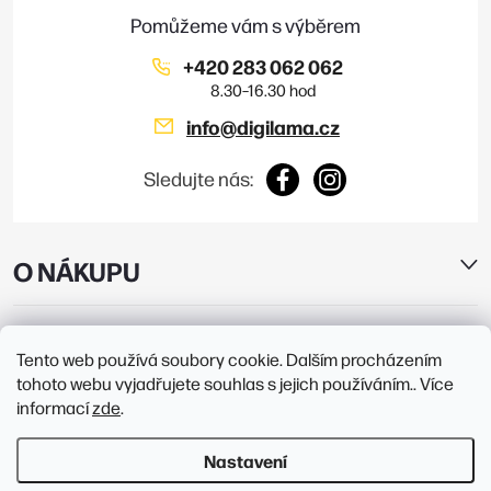
í
p
i
+420 283 062 062
s
info
@
digilama.cz
u
Sledujte nás:
O NÁKUPU
E-SHOP
Tento web používá soubory cookie. Dalším procházením
tohoto webu vyjadřujete souhlas s jejich používáním.. Více
PRODEJNY
informací
zde
.
Nastavení