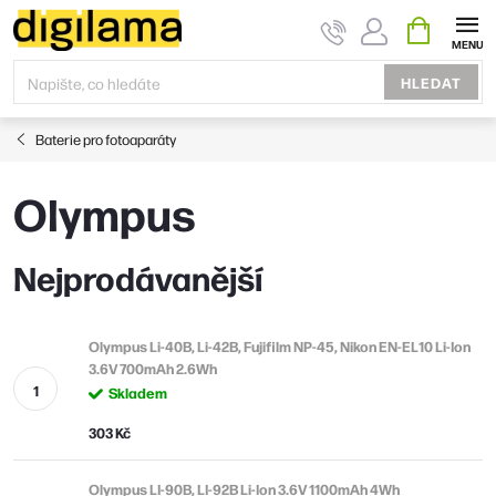
Přejít
NÁKUPNÍ
KOŠÍK
na
obsah
HLEDAT
Baterie pro fotoaparáty
Olympus
Nejprodávanější
Olympus Li-40B, Li-42B, Fujifilm NP-45, Nikon EN-EL10 Li-Ion
3.6V 700mAh 2.6Wh
Skladem
303 Kč
Olympus LI-90B, LI-92B Li-Ion 3.6V 1100mAh 4Wh