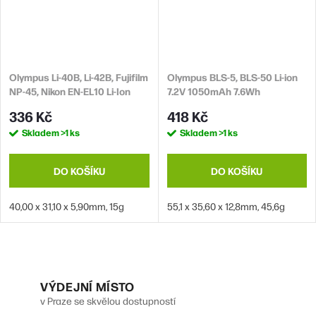
Olympus Li-40B, Li-42B, Fujifilm
Olympus BLS-5, BLS-50 Li-ion
NP-45, Nikon EN-EL10 Li-Ion
7.2V 1050mAh 7.6Wh
3.7V 740mAh 2.7Wh
336 Kč
418 Kč
Skladem
>1 ks
Skladem
>1 ks
DO KOŠÍKU
DO KOŠÍKU
40,00 x 31,10 x 5,90mm, 15g
55,1 x 35,60 x 12,8mm, 45,6g
O
v
VÝDEJNÍ MÍSTO
v Praze se skvělou dostupností
l